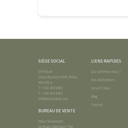
SIÈGE SOCIAL
LIENS RAPIDES
ER House
Qui sommes-nous ?
Vivea Business Park, Moka,
Nos réalisations
Mauritius
T: +230 404 8900
Smart Cities
F: +230 404 9565
Blog
info@erproperty.mu
Contact
BUREAU DE VENTE
Moka Showroom
2e étage, Bâtiment The