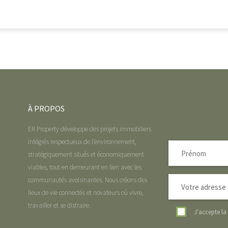
À PROPOS
ER Property développe des projets immobiliers
intégrés respectueux de l’environnement,
stratégiquement situés et économiquement
viables, tout en demeurant en lien avec les
communautés avoisinantes. Nous créons des
lieux de vie connectés et novateurs où vivre,
travailler et se distraire.
J'accepte l