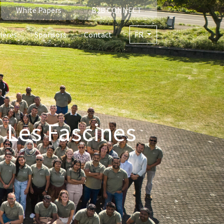
White Papers
B2B CONNECT
ières
Sponsors
Contact
FR
 Les Fascines