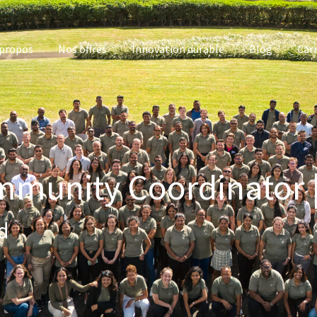
 propos
Nos offres
Innovation durable
Blog
Carr
munity Coordinator |
d