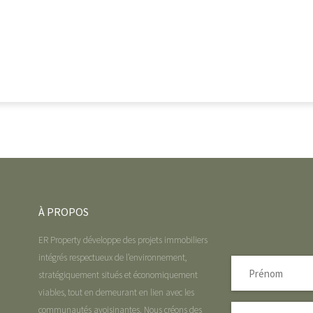
À PROPOS
ER Property développe des projets immobiliers
intégrés respectueux de l’environnement,
stratégiquement situés et économiquement
viables, tout en demeurant en lien avec les
communautés avoisinantes. Nous créons des