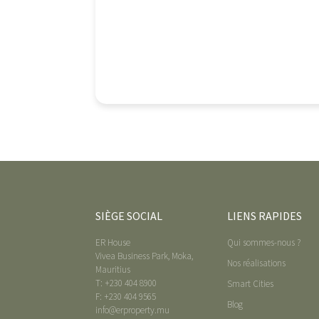
SIÈGE SOCIAL
LIENS RAPIDES
ER House
Qui sommes-nous ?
Vivea Business Park, Moka,
Nos réalisations
Mauritius
T: +230 404 8900
Smart Cities
F: +230 404 9565
Blog
info@erproperty.mu