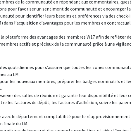
membres de la communauté en répondant aux commentaires, questi
ussions pour favoriser un sentiment de communauté et encourager 
unauté pour identifier leurs besoins et préférences via des check-i
) dans l’acquisition d’avantages pour les membres en contractual
r la plateforme des avantages des membres W17 afin de refléter des
embres actifs et précieux de la communauté grâce à une vigilanc
nales quotidiennes pour s’assurer que toutes les zones communauta
mes au LM.
pour les nouveaux membres, préparer les badges nominatifs et les 
s.
éserver des salles de réunion et garantir leur disponibilité et leu
tre les factures de dépôt, les factures d’adhésion, suivre les pai
rer avec le département comptabilité pour le réapprovisionnement
n finale du LM.
urnitures de bureau et des supports marketing, et aider l’équipe à te