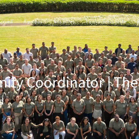
ccueil
À propos
Nos offres
Innovation durable
ty Coordinator | The
d