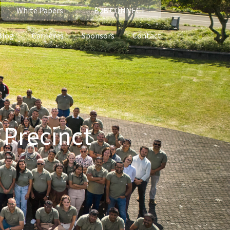
White Papers
B2B CONNECT
Blog
Carrières
Sponsors
Contact
 Precinct