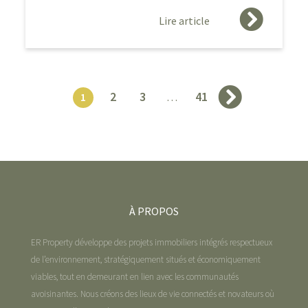
Lire article
2
3
41
Next
1
…
»
À PROPOS
ER Property développe des projets immobiliers intégrés respectueux
de l’environnement, stratégiquement situés et économiquement
viables, tout en demeurant en lien avec les communautés
avoisinantes. Nous créons des lieux de vie connectés et novateurs où