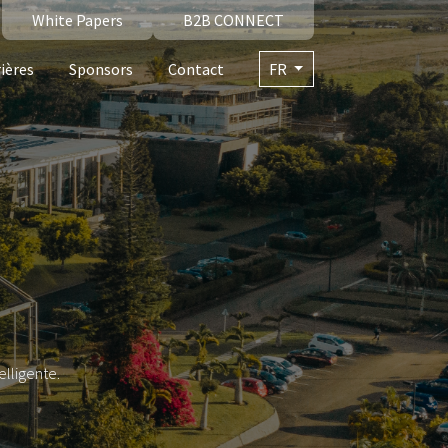
White Papers
B2B CONNECT
ières
Sponsors
Contact
FR
elligente.