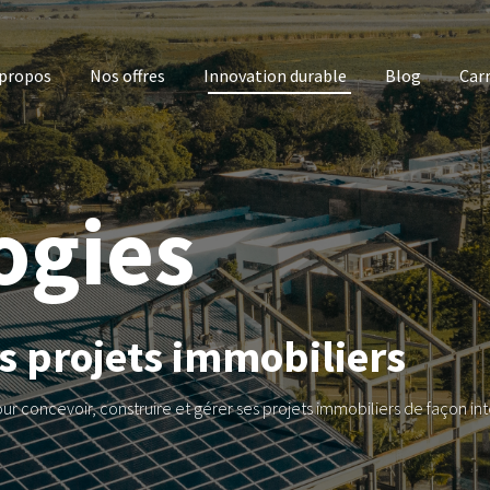
 propos
Nos offres
Innovation durable
Blog
Carr
ogies
s projets immobiliers
ur concevoir, construire et gérer ses projets immobiliers de façon int