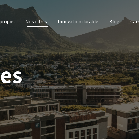
 propos
Nos offres
Innovation durable
Blog
Carr
es