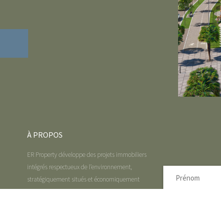
À PROPOS
ER Property développe des projets immobiliers
intégrés respectueux de l’environnement,
stratégiquement situés et économiquement
viables, tout en demeurant en lien avec les
communautés avoisinantes. Nous créons des
lieux de vie connectés et novateurs où vivre,