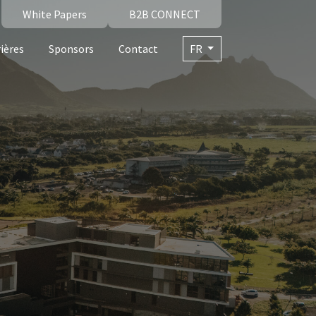
White Papers
B2B CONNECT
ières
Sponsors
Contact
FR