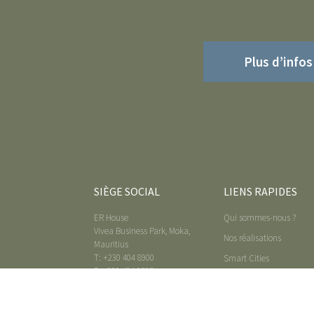
Plus d’infos
SIÈGE SOCIAL
LIENS RAPIDES
ER House
Qui sommes-nous ?
Vivea Business Park, Moka,
Nos réalisations
Mauritius
T: +230 404 8900
Smart Cities
F: +230 404 9565
Blog
info@erproperty.mu
Contact
BUREAU DE VENTE