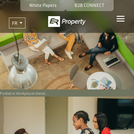
White Papers
B2B CONNECT
FR
Posted in
Workplaces trends